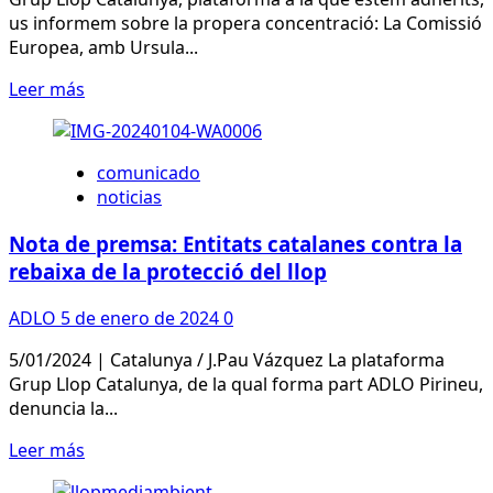
la
us informem sobre la propera concentració: La Comissió
ramaderia
Europea, amb Ursula...
d’oví
Leer
Leer más
i
más
cabrum
sobre
CONCENTRACIÓ:
comunicado
PER
noticias
UN
ECOSISTEMA
Nota de premsa: Entitats catalanes contra la
VIU,
rebaixa de la protecció del llop
ATUREM
LA
ADLO
5 de enero de 2024
0
DESPROTECCIÓ
DEL
5/01/2024 | Catalunya / J.Pau Vázquez La plataforma
LLOP!
Grup Llop Catalunya, de la qual forma part ADLO Pirineu,
denuncia la...
Leer
Leer más
más