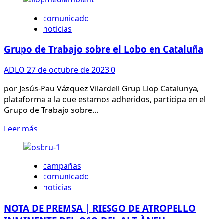
sobre
Nota
comunicado
de
noticias
premsa:
Entitats
Grupo de Trabajo sobre el Lobo en Cataluña
catalanes
contra
ADLO
27 de octubre de 2023
0
la
rebaixa
por Jesús-Pau Vázquez Vilardell Grup Llop Catalunya,
de
plataforma a la que estamos adheridos, participa en el
la
Grupo de Trabajo sobre...
protecció
Leer
Leer más
del
más
llop
sobre
Grupo
campañas
de
comunicado
Trabajo
noticias
sobre
el
NOTA DE PREMSA | RIESGO DE ATROPELLO
Lobo