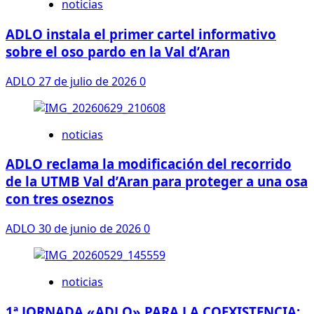
GRUP
noticias
LLOP
ADLO instala el primer cartel informativo
CATALUNYA
sobre el oso pardo en la Val d’Aran
ADLO
27 de julio de 2026
0
noticias
ADLO reclama la modificación del recorrido
de la UTMB Val d’Aran para proteger a una osa
con tres oseznos
ADLO
30 de junio de 2026
0
noticias
1ª JORNADA «ADLO» PARA LA COEXISTENCIA: