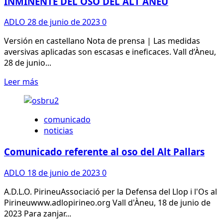
INMINENTE DEL OSO DEL ALT ÀNEU
en
Cataluña
ADLO
28 de junio de 2023
0
Versión en castellano Nota de prensa | Las medidas
aversivas aplicadas son escasas e ineficaces. Vall d’Àneu,
28 de junio...
Leer
Leer más
más
sobre
NOTA
comunicado
DE
noticias
PREMSA
|
Comunicado referente al oso del Alt Pallars
RIESGO
DE
ADLO
18 de junio de 2023
0
ATROPELLO
INMINENTE
A.D.L.O. PirineuAssociació per la Defensa del Llop i l'Os al
DEL
Pirineuwww.adlopirineo.org Vall d'Àneu, 18 de junio de
OSO
2023 Para zanjar...