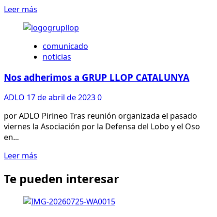
DEL
Leer
Leer más
ALT
más
ÀNEU
sobre
Comunicado
comunicado
referente
noticias
al
oso
Nos adherimos a GRUP LLOP CATALUNYA
del
Alt
ADLO
17 de abril de 2023
0
Pallars
por ADLO Pirineo Tras reunión organizada el pasado
viernes la Asociación por la Defensa del Lobo y el Oso
en...
Leer
Leer más
más
Te pueden interesar
sobre
Nos
adherimos
a