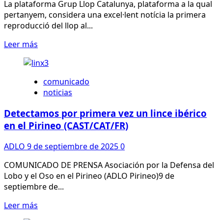
La plataforma Grup Llop Catalunya, plataforma a la qual
pertanyem, considera una excel·lent notícia la primera
reproducció del llop al...
Leer
Leer más
más
sobre
Celebrem
comunicado
el
noticias
retorn
del
Detectamos por primera vez un lince ibérico
llop
en el Pirineo (CAST/CAT/FR)
a
Catalunya
ADLO
9 de septiembre de 2025
0
i
reclamem
COMUNICADO DE PRENSA Asociación por la Defensa del
un
Lobo y el Oso en el Pirineo (ADLO Pirineo)9 de
pla
septiembre de...
de
Leer
Leer más
recuperació
más
urgent