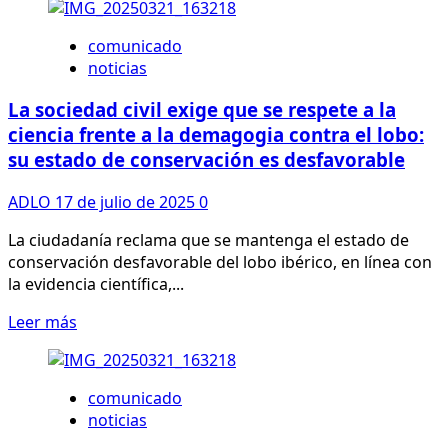
sobre
Detectamos
comunicado
por
noticias
primera
vez
La sociedad civil exige que se respete a la
un
ciencia frente a la demagogia contra el lobo:
lince
su estado de conservación es desfavorable
ibérico
en
ADLO
17 de julio de 2025
0
el
Pirineo
La ciudadanía reclama que se mantenga el estado de
(CAST/CAT/FR)
conservación desfavorable del lobo ibérico, en línea con
la evidencia científica,...
Leer
Leer más
más
sobre
La
comunicado
sociedad
noticias
civil