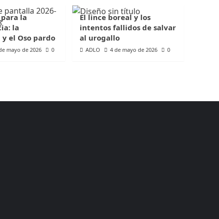
 para la
El lince boreal y los
ia: la
intentos fallidos de salvar
 y el Oso pardo
al urogallo
de mayo de 2026
0
ADLO
4 de mayo de 2026
0