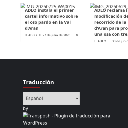
ADLO instala el primer
ADLO reclama l
cartel informativo sobre
modificación d
el oso pardo en la Val
recorrido de la
d’Aran
d’Aran para pro
una osa con tre
ADLO
27 de julio de 2026
0
ADLO
30 de juni
Traducción
by