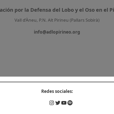
ación por la Defensa del Lobo y el Oso en el P
Vall d’Àneu, P.N. Alt Pirineu (Pallars Sobirà)
info@adlopirineo.org
Redes sociales:
Instagram
Twitter
YouTube
Spotify