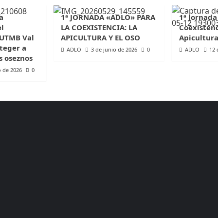
a
1ª JORNADA «ADLO» PARA
1ª Jornada
el
LA COEXISTENCIA: LA
Coexistenc
 UTMB Val
APICULTURA Y EL OSO
Apicultura
teger a
ADLO
3 de junio de 2026
0
ADLO
12 
s oseznos
o de 2026
0