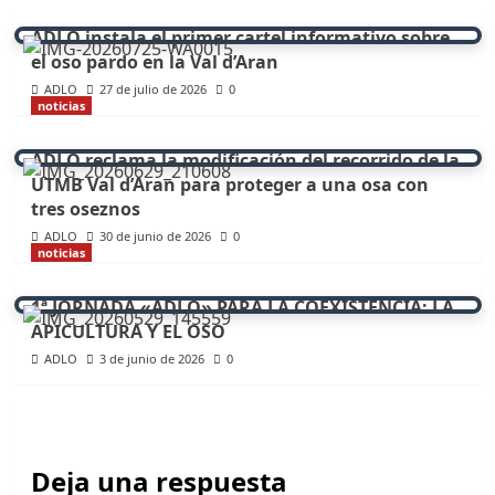
ADLO instala el primer cartel informativo sobre
el oso pardo en la Val d’Aran
ADLO
27 de julio de 2026
0
noticias
ADLO reclama la modificación del recorrido de la
UTMB Val d’Aran para proteger a una osa con
tres oseznos
ADLO
30 de junio de 2026
0
noticias
1ª JORNADA «ADLO» PARA LA COEXISTENCIA: LA
APICULTURA Y EL OSO
ADLO
3 de junio de 2026
0
Deja una respuesta