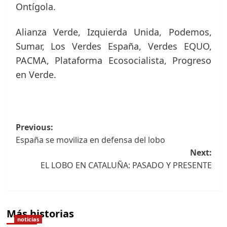
Ontígola.
Alianza Verde, Izquierda Unida, Podemos,
Sumar, Los Verdes España, Verdes EQUO,
PACMA, Plataforma Ecosocialista, Progreso
en Verde.
Navegación
Previous:
España se moviliza en defensa del lobo
de
Next:
entradas
EL LOBO EN CATALUÑA: PASADO Y PRESENTE
Más historias
noticias