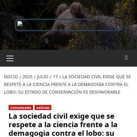
Saltar
al
contenido
Menú
primario
INICIO
2025
JULIO
17
LA SOCIEDAD CIVIL EXIGE QUE SE
RESPETE A LA CIENCIA FRENTE A LA DEMAGOGIA CONTRA EL
LOBO: SU ESTADO DE CONSERVACIÓN ES DESFAVORABLE
comunicado
noticias
La sociedad civil exige que se
respete a la ciencia frente a la
demagogia contra el lobo: su