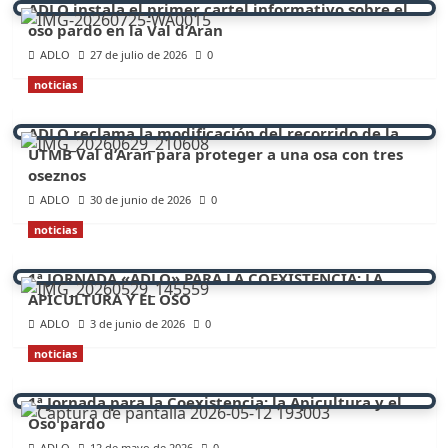
ADLO instala el primer cartel informativo sobre el
oso pardo en la Val d’Aran
ADLO
27 de julio de 2026
0
noticias
ADLO reclama la modificación del recorrido de la
UTMB Val d’Aran para proteger a una osa con tres
oseznos
ADLO
30 de junio de 2026
0
noticias
1ª JORNADA «ADLO» PARA LA COEXISTENCIA: LA
APICULTURA Y EL OSO
ADLO
3 de junio de 2026
0
noticias
1ª Jornada para la Coexistencia: la Apicultura y el
Oso pardo
ADLO
12 de mayo de 2026
0