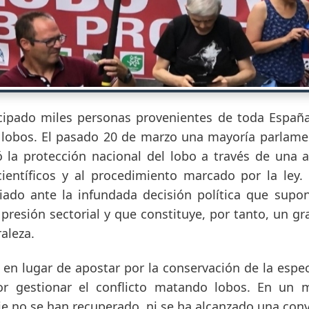
cipado miles personas provenientes de toda Españ
 lobos. El pasado 20 de marzo una mayoría parlamen
ó la protección nacional del lobo a través de una a
 científicos y al procedimiento marcado por la ley.
do ante la infundada decisión política que supo
presión sectorial y que constituye, por tanto, un g
raleza.
n lugar de apostar por la conservación de la especi
or gestionar el conflicto matando lobos. En un
ie no se han recuperado, ni se ha alcanzado una convi