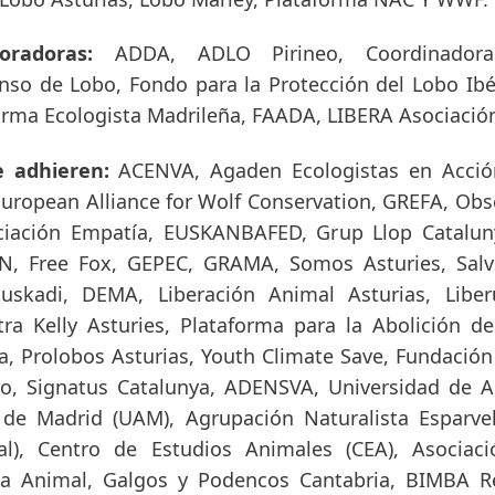
oradoras:
ADDA, ADLO Pirineo, Coordinadora 
enso de Lobo, Fondo para la Protección del Lobo Ib
orma Ecologista Madrileña, FAADA, LIBERA Asociació
e adhieren:
ACENVA, Agaden Ecologistas en Acció
uropean Alliance for Wolf Conservation, GREFA, Obse
ociación Empatía, EUSKANBAFED, Grup Llop Catalun
N, Free Fox, GEPEC, GRAMA, Somos Asturies, Salv
skadi, DEMA, Liberación Animal Asturias, Liber
ra Kelly Asturies, Plataforma para la Abolición de
ya, Prolobos Asturias, Youth Climate Save, Fundació
aro, Signatus Catalunya, ADENSVA, Universidad de A
de Madrid (UAM), Agrupación Naturalista Esparvel
l), Centro de Estudios Animales (CEA), Asociaci
 Animal, Galgos y Podencos Cantabria, BIMBA R