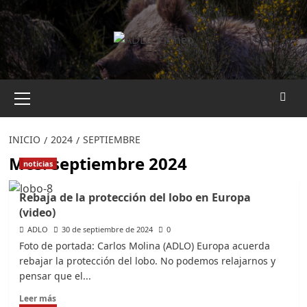
Saltar
al
contenido
Menú
primario
INICIO
2024
SEPTIEMBRE
Mes:
septiembre 2024
noticias
Rebaja de la protección del lobo en Europa
(video)
ADLO
30 de septiembre de 2024
0
Foto de portada: Carlos Molina (ADLO) Europa acuerda
rebajar la protección del lobo. No podemos relajarnos y
pensar que el...
Leer
Leer más