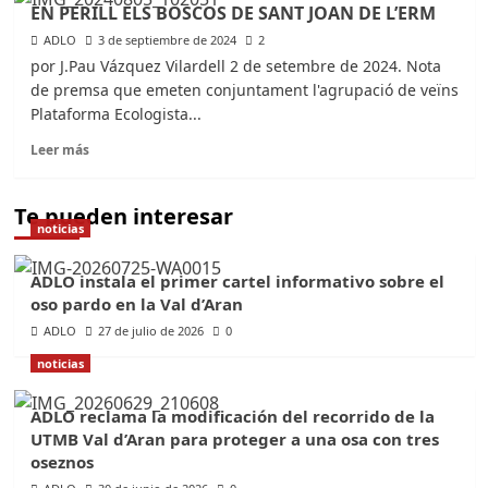
EN PERILL ELS BOSCOS DE SANT JOAN DE L’ERM
(video)
nuestras
ADLO
osas
3 de septiembre de 2024
2
(video)
por J.Pau Vázquez Vilardell 2 de setembre de 2024. Nota
de premsa que emeten conjuntament l'agrupació de veïns
Plataforma Ecologista...
Leer
Leer más
más
sobre
EN
Te pueden interesar
noticias
PERILL
ELS
BOSCOS
ADLO instala el primer cartel informativo sobre el
DE
oso pardo en la Val d’Aran
SANT
ADLO
27 de julio de 2026
0
JOAN
DE
noticias
L’ERM
ADLO reclama la modificación del recorrido de la
UTMB Val d’Aran para proteger a una osa con tres
oseznos