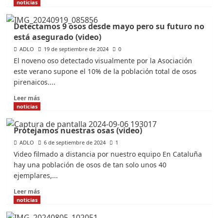
más
noticias
sobre
Rebaja
Detectamos 9 osos desde mayo pero su futuro no
de
está asegurado (video)
la
protección
ADLO
19 de septiembre de 2024
0
del
El noveno oso detectado visualmente por la Asociación
lobo
este verano supone el 10% de la población total de osos
en
pirenaicos....
Europa
(video)
Leer
Leer más
más
noticias
sobre
Detectamos
Protejamos nuestras osas (video)
9
ADLO
osos
6 de septiembre de 2024
1
desde
Video filmado a distancia por nuestro equipo En Cataluña
mayo
hay una población de osos de tan solo unos 40
pero
ejemplares,...
su
futuro
Leer
Leer más
no
más
noticias
está
sobre
asegurado
Protejamos