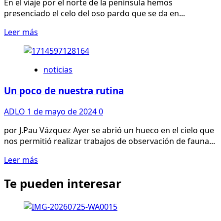
En el viaje por el norte de la península hemos
presenciado el celo del oso pardo que se da en...
Leer
Leer más
más
sobre
El
noticias
ganadero
Un poco de nuestra rutina
ADLO
1 de mayo de 2024
0
por J.Pau Vázquez Ayer se abrió un hueco en el cielo que
nos permitió realizar trabajos de observación de fauna...
Leer
Leer más
más
Te pueden interesar
sobre
Un
poco
de