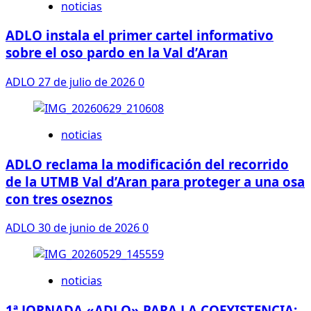
nuestra
noticias
rutina
ADLO instala el primer cartel informativo
sobre el oso pardo en la Val d’Aran
ADLO
27 de julio de 2026
0
noticias
ADLO reclama la modificación del recorrido
de la UTMB Val d’Aran para proteger a una osa
con tres oseznos
ADLO
30 de junio de 2026
0
noticias
1ª JORNADA «ADLO» PARA LA COEXISTENCIA: