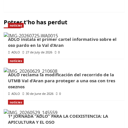
Potser t'ho has perdut
notícies
ADLO instala el primer cartel informativo sobre el
oso pardo en la Val d’Aran
ADLO
27 de July de 2026
0
notícies
ADLO reclama la modificación del recorrido de la
UTMB Val d’Aran para proteger a una osa con tres
oseznos
ADLO
30 de June de 2026
0
notícies
1ª JORNADA “ADLO” PARA LA COEXISTENCIA: LA
APICULTURA Y EL OSO