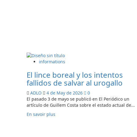
instala
el
primer
cartel
informativo
sobre
el
oso
pardo
en
informations
la
Val
El lince boreal y los intentos
d’Aran
fallidos de salvar al urogallo
ADLO
4 de May de 2026
0
El pasado 3 de mayo se publicó en El Periódico un
artículo de Guillem Costa sobre el estado actual de...
En
En savoir plus
savoir
plus
sur