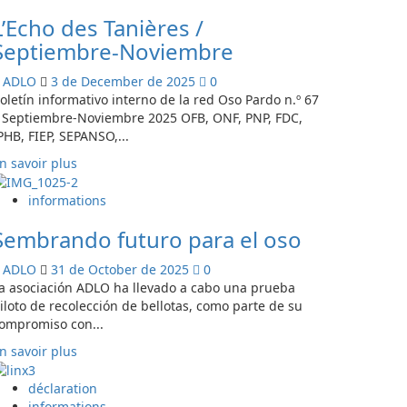
sur
L’Echo des Tanières /
Memoria
2025
Septiembre-Noviembre
de
nuestras
ADLO
3 de December de 2025
0
actividades
oletín informativo interno de la red Oso Pardo n.º 67
 Septiembre-Noviembre 2025 OFB, ONF, PNP, FDC,
PHB, FIEP, SEPANSO,...
En
n savoir plus
savoir
plus
informations
sur
Sembrando futuro para el oso
L’Echo
des
ADLO
31 de October de 2025
0
Tanières
a asociación ADLO ha llevado a cabo una prueba
/
iloto de recolección de bellotas, como parte de su
Septiembre-
ompromiso con...
Noviembre
En
n savoir plus
savoir
plus
déclaration
sur
informations