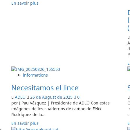
En
En savoir plus
savoir
plus
sur
Celebrem
el
retorn
A
del
d
llop
P
a
Catalunya
E
i
reclamem
informations
un
pla
Necesitamos el lince
de
recuperació
ADLO
26 de August de 2025
0
urgent
por J.Pau Vázquez | Presidente de ADLO Con estas
C
imágenes de los cuadernos de campo de Félix
i
Rodríguez de la...
c
En
En savoir plus
E
savoir
a