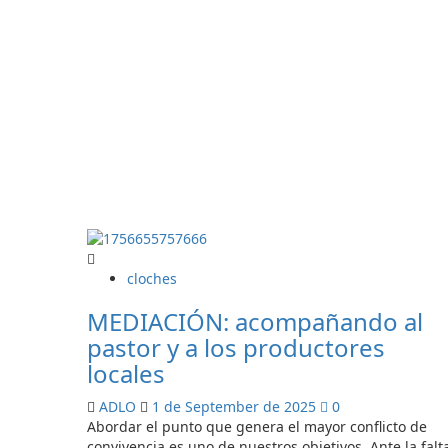
savoir
plus
sur
Rewilding
Institute.
Europe’s
Big
Three:
Wolves,
Bears
and
Lynx
cloches
MEDIACIÓN: acompañando al
pastor y a los productores
locales
ADLO
1 de September de 2025
0
Abordar el punto que genera el mayor conflicto de
convivencia es uno de nuestros objetivos. Ante la falt