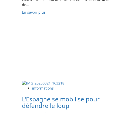
de...
En
En savoir plus
savoir
plus
sur
MEDIACIÓN:
acompañando
al
pastor
y
a
los
productores
locales
informations
L'Espagne se mobilise pour
défendre le loup