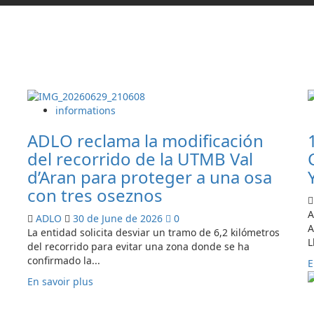
informations
ADLO reclama la modificación
del recorrido de la UTMB Val
d’Aran para proteger a una osa
con tres oseznos
A
ADLO
30 de June de 2026
0
A
La entidad solicita desviar un tramo de 6,2 kilómetros
L
del recorrido para evitar una zona donde se ha
confirmado la...
E
En
En savoir plus
savoir
plus