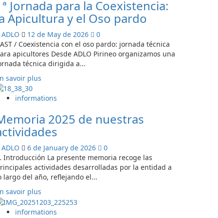
1ª Jornada para la Coexistencia:
1ª
JORNADA
la Apicultura y el Oso pardo
“ADLO”
PARA
ADLO
12 de May de 2026
0
LA
AST / Coexistencia con el oso pardo: jornada técnica
COEXISTENCIA:
ara apicultores Desde ADLO Pirineo organizamos una
LA
ornada técnica dirigida a...
APICULTURA
En
n savoir plus
Y
savoir
EL
plus
informations
OSO
sur
Memoria 2025 de nuestras
1ª
Jornada
actividades
para
la
ADLO
6 de January de 2026
0
Coexistencia:
. Introducción La presente memoria recoge las
la
rincipales actividades desarrolladas por la entidad a
Apicultura
o largo del año, reflejando el...
y
En
n savoir plus
el
savoir
Oso
plus
informations
pardo