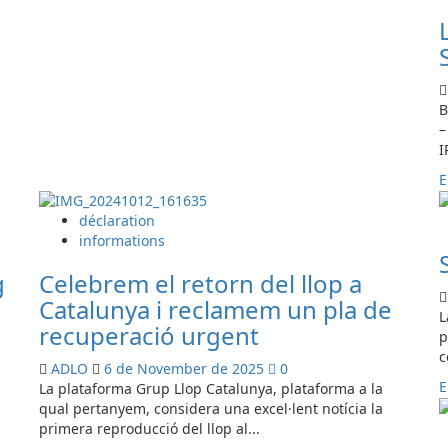
sur
108
osos
en
los
B
Pirineos:
–
¿es
I
suficiente
para
E
garantizar
su
déclaration
futuro?
informations
g
Celebrem el retorn del llop a
Catalunya i reclamem un pla de
L
recuperació urgent
p
c
ADLO
6 de November de 2025
0
E
La plataforma Grup Llop Catalunya, plataforma a la
qual pertanyem, considera una excel·lent notícia la
primera reproducció del llop al...