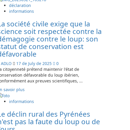
el
plus
déclaration
Pirineo
sur
informations
(CAST/CAT/FR)
STOP
La société civile exige que la
HOTEL
science soit respectée contre la
démagogie contre le loup: son
statut de conservation est
défavorable
ADLO
17 de July de 2025
0
a citoyenneté prétend maintenir l'état de
onservation défavorable du loup ibérien,
onformément aux preuves scientifiques, ...
En
n savoir plus
savoir
plus
informations
sur
Le déclin rural des Pyrénées
La
sociedad
n'est pas la faute du loup ou de
civil
l'ours
exige