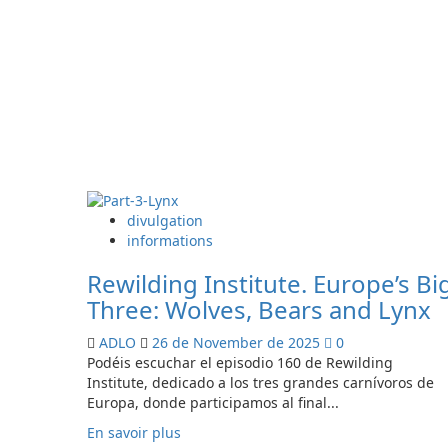
El
lince
boreal
y
los
intentos
fallidos
de
salvar
al
urogallo
divulgation
informations
Rewilding Institute. Europe’s Bi
Three: Wolves, Bears and Lynx
ADLO
26 de November de 2025
0
Podéis escuchar el episodio 160 de Rewilding
Institute, dedicado a los tres grandes carnívoros de
Europa, donde participamos al final...
En
En savoir plus