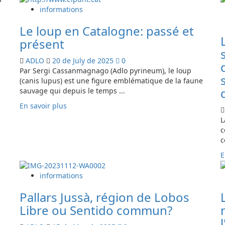
plus
informations
sur
Le loup en Catalogne: passé et
Necesitamos
el
présent
lince
ADLO
20 de July de 2025
0
Par Sergi Cassanmagnago (Adlo pyrineum), le loup
(canis lupus) est une figure emblématique de la faune
sauvage qui depuis le temps ...
En
En savoir plus
savoir
L
plus
c
sur
c
EL
E
LOBO
EN
CATALUÑA:
informations
PASADO
Pallars Jussà, région de Lobos
Y
PRESENTE
Libre ou Sentido commun?