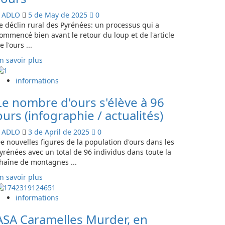
que
ADLO
5 de May de 2025
0
se
e déclin rural des Pyrénées: un processus qui a
respete
ommencé bien avant le retour du loup et de l'article
a
e l'ours ...
la
En
ciencia
n savoir plus
savoir
frente
plus
a
informations
sur
la
Le nombre d'ours s'élève à 96
El
demagogia
declive
contra
ours (infographie / actualités)
rural
el
en
lobo:
ADLO
3 de April de 2025
0
los
su
e nouvelles figures de la population d'ours dans les
Pirineos
estado
yrénées avec un total de 96 individus dans toute la
no
de
haîne de montagnes ...
es
conservación
En
n savoir plus
culpa
es
savoir
del
desfavorable
plus
informations
lobo
sur
ni
ASA Caramelles Murder, en
La
del