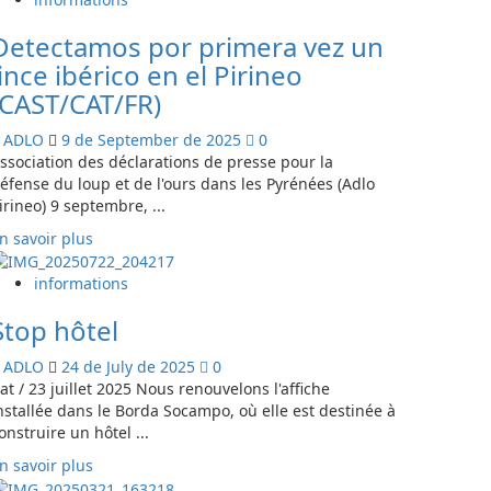
Sembrando
Detectamos por primera vez un
futuro
para
lince ibérico en el Pirineo
el
(CAST/CAT/FR)
oso
ADLO
9 de September de 2025
0
ssociation des déclarations de presse pour la
éfense du loup et de l'ours dans les Pyrénées (Adlo
irineo) 9 septembre, ...
En
n savoir plus
savoir
plus
informations
sur
Stop hôtel
Detectamos
por
ADLO
24 de July de 2025
0
primera
at / 23 juillet 2025 Nous renouvelons l'affiche
vez
nstallée dans le Borda Socampo, où elle est destinée à
un
onstruire un hôtel ...
lince
ibérico
En
n savoir plus
en
savoir