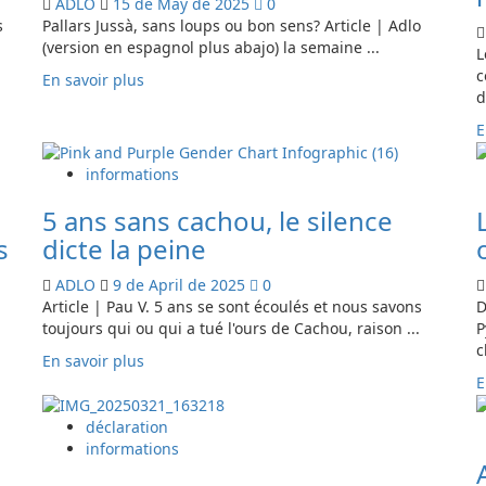
ADLO
15 de May de 2025
0
s
Pallars Jussà, sans loups ou bon sens? Article | Adlo
(version en espagnol plus abajo) la semaine ...
L
c
En
En savoir plus
d
savoir
plus
E
sur
Pallars
informations
Jussà,
comarca
5 ans sans cachou, le silence
libre
s
dicte la peine
de
lobos
ADLO
9 de April de 2025
0
o
Article | Pau V. 5 ans se sont écoulés et nous savons
D
de
toujours qui ou qui a tué l'ours de Cachou, raison ...
P
sentido
c
En
común?
En savoir plus
savoir
E
plus
sur
déclaration
5
informations
años