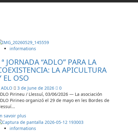
informations
1ª JORNADA “ADLO” PARA LA
COEXISTENCIA: LA APICULTURA
Y EL OSO
ADLO
3 de June de 2026
0
DLO Pirineu / Llessuí, 03/06/2026 — La asociación
DLO Pirineo organizó el 29 de mayo en les Bordes de
lessuí...
En
n savoir plus
savoir
plus
informations
sur