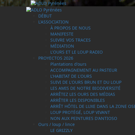
Passer
au
Menu
contenu
principal
DÉBUT
L'ASSOCIATION
À PROPOS DE NOUS
MANIFESTE
SUIVRE VOS TRACES
MÉDIATION
L'OURS ET LE LOUP RADIO
PROYECTOS 2026
Plantations d'ours
ACCOMPAGNEMENT AU PASTEUR
L'HABITAT DE L'OURS
SUIVI DE L'OURS BRUN ET DU LOUP
LES AMIS DE NOTRE BIODIVERSITÉ
ARRÊTEZ LES OURS DES MÉDIAS
ARRÊTER LES DISPONIBLES
ARRÊT HÔTEL DE LUXE DANS LA ZONE OS
LOUP PROTÉGÉ, LOUP VIVANT
NON AUX PEINTURES D'ANTIOSO
Ours / loup / lince
LE GRIZZLY