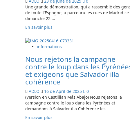
ADLO
23 de June de 2025
0
Une grande démonstration, qui a rassemblé des gen
de toute l'Espagne, a parcouru les rues de Madrid ce
dimanche 22 ...
En
En savoir plus
savoir
plus
sur
informations
España
se
Nous rejetons la campagne
moviliza
contre le loup dans les Pyrénée
en
et exigeons que Salvador illa
defensa
del
cohérence
lobo
ADLO
16 de April de 2025
0
(Version en Castillian Más Abajo) Nous rejetons la
campagne contre le loup dans les Pyrénées et
demandons à Salvador illa Cohérence les ...
En
En savoir plus
savoir
plus