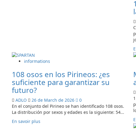
sur
ADLO
reclama
la
C
modificación
p
del
j
recorrido
de
E
la
UTMB
informations
Val
d’Aran
108 osos en los Pirineos: ¿es
para
suficiente para garantizar su
proteger
futuro?
a
una
1
ADLO
26 de March de 2026
0
osa
p
En el conjunto del Pirineo se han identificado 108 osos.
con
l
La distribución por sexos y edades es la siguiente: 54...
tres
oseznos
E
En
En savoir plus
savoir
plus