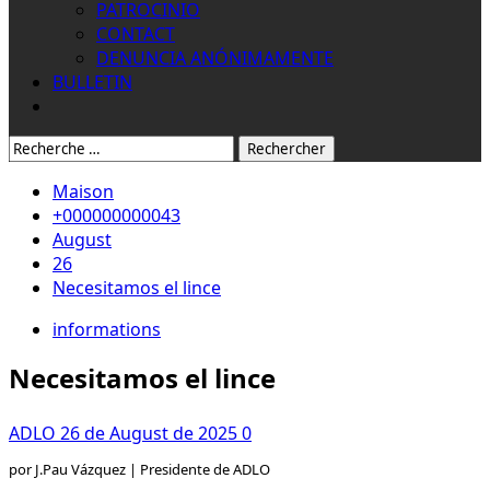
PATROCINIO
CONTACT
DENUNCIA ANÓNIMAMENTE
BULLETIN
Rechercher:
Maison
+000000000043
August
26
Necesitamos el lince
informations
Necesitamos el lince
ADLO
26 de August de 2025
0
por J.Pau Vázquez | Presidente de ADLO