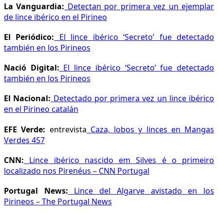
La Vanguardia:
Detectan por primera vez un ejemplar
de lince ibérico en el Pirineo
El Periódico:
El lince ibérico ‘Secreto’ fue detectado
también en los Pirineos
Nació Digital:
El lince ibérico ‘Secreto’ fue detectado
también en los Pirineos
El Nacional:
Detectado por primera vez un lince ibérico
en el Pirineo catalán
EFE Verde:
entrevista
Caza, lobos y linces en Mangas
Verdes 457
CNN:
Lince ibérico nascido em Silves é o primeiro
localizado nos Pirenéus – CNN Portugal
Portugal News:
Lince del Algarve avistado en los
Pirineos – The Portugal News