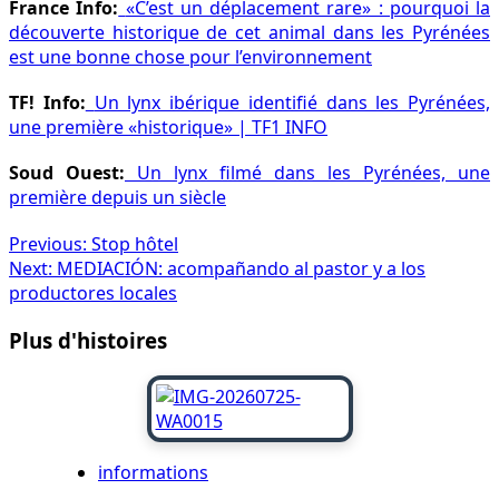
France Info:
«C’est un déplacement rare» : pourquoi la
découverte historique de cet animal dans les Pyrénées
est une bonne chose pour l’environnement
TF! Info:
Un lynx ibérique identifié dans les Pyrénées,
une première «historique» | TF1 INFO
Soud Ouest:
Un lynx filmé dans les Pyrénées, une
première depuis un siècle
Navigation
Previous:
Stop hôtel
Next:
MEDIACIÓN: acompañando al pastor y a los
des
productores locales
articles
Plus d'histoires
informations