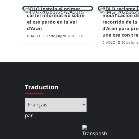
ADLO instala el primer
ADLO reclama l
cartel informativo sobre
modificación d
el oso pardo en la Val
recorrido de la
d’Aran
d’Aran para pro
una osa con tre
ADLO
27 de July de 2026
0
ADLO
30 de June
Traduction
par