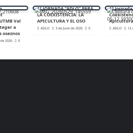
a
1ª JORNADA “ADLO” PARA
1ª Jornada
el
LA COEXISTENCIA: LA
Coexistenc
 UTMB Val
APICULTURA Y EL OSO
Apicultura
teger a
ADLO
3 de June de 2026
0
ADLO
12 
s oseznos
 de 2026
0