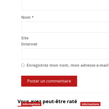
Nom
*
Site
Internet
Enregistrez mon nom, mon adresse e-mail 
Vous avez peut-être raté
informations
informations