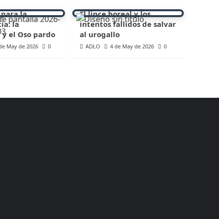
 para la
El lince boreal y los
ia: la
intentos fallidos de salvar
 y el Oso pardo
al urogallo
de May de 2026
0
ADLO
4 de May de 2026
0