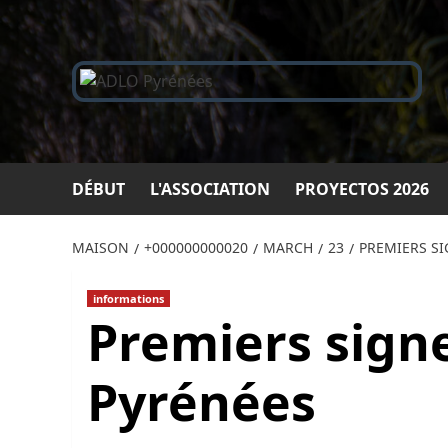
Passer
au
contenu
DÉBUT
L'ASSOCIATION
PROYECTOS 2026
MAISON
+000000000020
MARCH
23
PREMIERS SI
informations
Premiers signe
Pyrénées