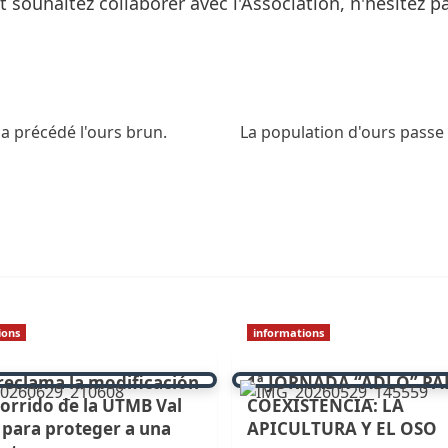
 et souhaitez collaborer avec l'Association, n'hésitez p
 a précédé l'ours brun.
La population d'ours passe 
ions
informations
eclama la modificación
1ª JORNADA “ADLO” PA
corrido de la UTMB Val
COEXISTENCIA: LA
 para proteger a una
APICULTURA Y EL OSO