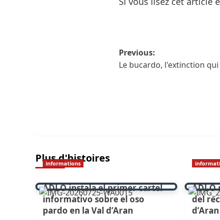
Si vous lisez cet article
Navigation
Previous:
Le bucardo, l'extinction qui
des
articles
Plus d'histoires
informations
informat
ADLO instala el primer cartel
ADLO r
informativo sobre el oso
del re
pardo en la Val d’Aran
d’Aran