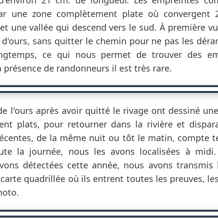
ar une zone complètement plate où convergent 2
 et une vallée qui descend vers le sud. À première v
 d'ours, sans quitter le chemin pour ne pas les dérang
ongtemps, ce qui nous permet de trouver des emp
 présence de randonneurs il est très rare.
e l'ours après avoir quitté le rivage ont dessiné un
t plats, pour retourner dans la rivière et dispar
récentes, de la même nuit ou tôt le matin, compte ten
ute la journée, nous les avons localisées à midi
ons détectées cette année, nous avons transmis l
e carte quadrillée où ils entrent toutes les preuves, l
hoto.