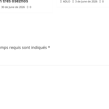
n tres oseznos
ADLO
3 de June de 2026
0
30 de June de 2026
0
amps requis sont indiqués
*