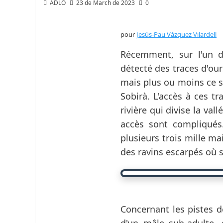
ADLO
23 de March de 2023
0
pour
Jesús-Pau Vázquez Vilardell
Récemment, sur l'un d
détecté des traces d'ou
mais plus ou moins ce se
Sobirà. L'accès à ces tr
rivière qui divise la val
accès sont compliqués.
plusieurs trois mille ma
des ravins escarpés où s
Concernant les pistes d
d'un mâle sub-adulte,