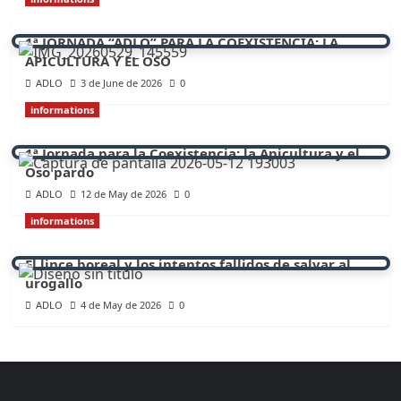
1ª JORNADA “ADLO” PARA LA COEXISTENCIA: LA
APICULTURA Y EL OSO
ADLO
3 de June de 2026
0
informations
1ª Jornada para la Coexistencia: la Apicultura y el
Oso pardo
ADLO
12 de May de 2026
0
informations
El lince boreal y los intentos fallidos de salvar al
urogallo
ADLO
4 de May de 2026
0