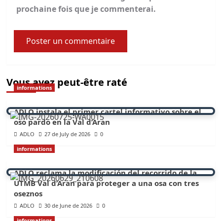
prochaine fois que je commenterai.
Vous avez peut-être raté
informations
ADLO instala el primer cartel informativo sobre el
oso pardo en la Val d’Aran
ADLO
27 de July de 2026
0
informations
ADLO reclama la modificación del recorrido de la
UTMB Val d’Aran para proteger a una osa con tres
oseznos
ADLO
30 de June de 2026
0
informations