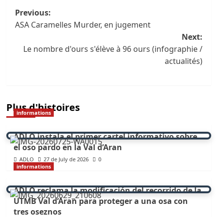
Navigation
Previous:
ASA Caramelles Murder, en jugement
des
Next:
articles
Le nombre d'ours s'élève à 96 ours (infographie /
actualités)
Plus d'histoires
informations
ADLO instala el primer cartel informativo sobre
el oso pardo en la Val d’Aran
ADLO
27 de July de 2026
0
informations
ADLO reclama la modificación del recorrido de la
UTMB Val d’Aran para proteger a una osa con
tres oseznos