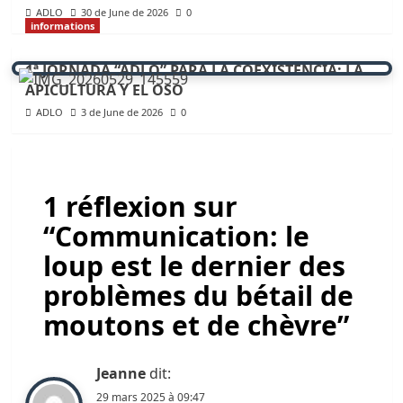
ADLO
30 de June de 2026
0
informations
1ª JORNADA “ADLO” PARA LA COEXISTENCIA: LA
APICULTURA Y EL OSO
ADLO
3 de June de 2026
0
1 réflexion sur
“
Communication: le
loup est le dernier des
problèmes du bétail de
moutons et de chèvre
”
Jeanne
dit:
29 mars 2025 à 09:47