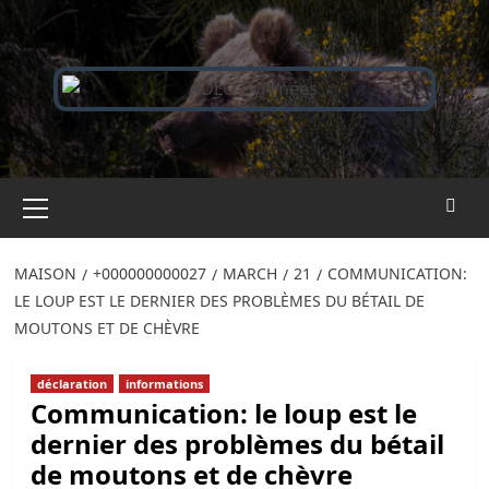
Passer
au
contenu
Menu
principal
MAISON
+000000000027
MARCH
21
COMMUNICATION:
LE LOUP EST LE DERNIER DES PROBLÈMES DU BÉTAIL DE
MOUTONS ET DE CHÈVRE
déclaration
informations
Communication: le loup est le
dernier des problèmes du bétail
de moutons et de chèvre