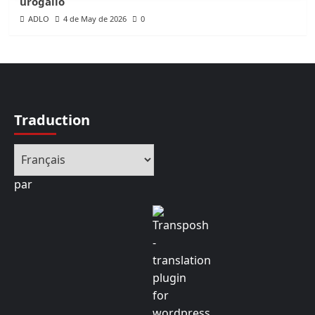
urogallo
ADLO
4 de May de 2026
0
Traduction
par