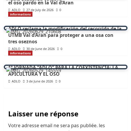
el oso pardo en la Val d’Aran
ADLO
27 de July de 2026
0
informations
ADLO reclama la modificación del recorrido de la
UTMB Val d’Aran para proteger a una osa con
tres oseznos
ADLO
30 de June de 2026
0
informations
1ª JORNADA “ADLO” PARA LA COEXISTENCIA: LA
APICULTURA Y EL OSO
ADLO
3 de June de 2026
0
Laisser une réponse
Votre adresse email ne sera pas publiée.
les