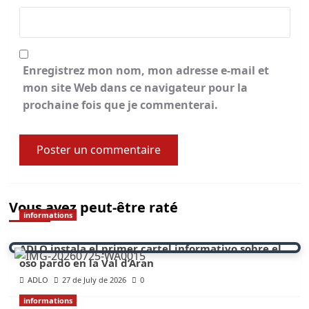
Enregistrez mon nom, mon adresse e-mail et
mon site Web dans ce navigateur pour la
prochaine fois que je commenterai.
Vous avez peut-être raté
informations
ADLO instala el primer cartel informativo sobre el
oso pardo en la Val d’Aran
ADLO
27 de July de 2026
0
informations