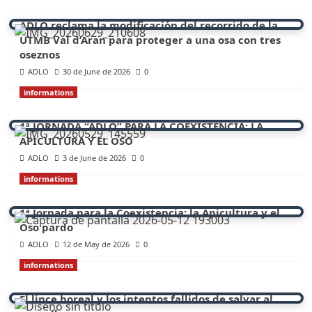
ADLO reclama la modificación del recorrido de la
UTMB Val d’Aran para proteger a una osa con tres
oseznos
ADLO
30 de June de 2026
0
informations
1ª JORNADA “ADLO” PARA LA COEXISTENCIA: LA
APICULTURA Y EL OSO
ADLO
3 de June de 2026
0
informations
1ª Jornada para la Coexistencia: la Apicultura y el
Oso pardo
ADLO
12 de May de 2026
0
informations
El lince boreal y los intentos fallidos de salvar al