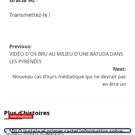
Transmettez-le !
Navigation
Previous:
VIDÉO D'OS BRU AU MILIEU D'UNE BATUDA DANS
des
LES PYRÉNÉES
articles
Next:
Nouveau cas d’ours médiatique qui ne devrait pas
en être un
Plus d'histoires
informations
ADLO instala el primer cartel informativo sobre