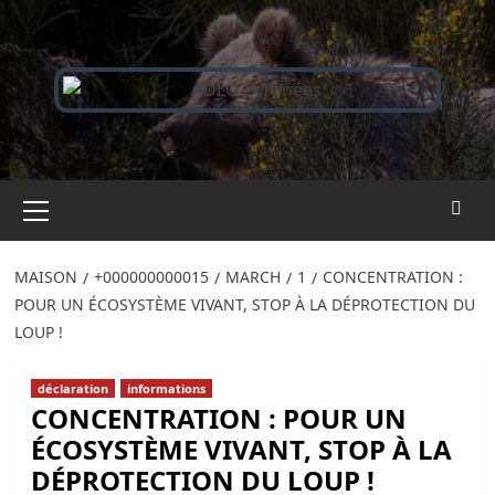
Passer
au
contenu
Menu
principal
MAISON
+000000000015
MARCH
1
CONCENTRATION :
POUR UN ÉCOSYSTÈME VIVANT, STOP À LA DÉPROTECTION DU
LOUP !
déclaration
informations
CONCENTRATION : POUR UN
ÉCOSYSTÈME VIVANT, STOP À LA
DÉPROTECTION DU LOUP !