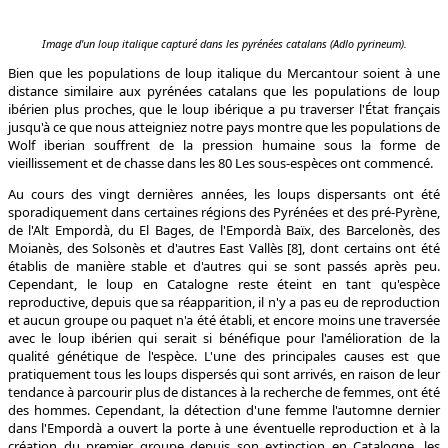
Image d'un loup italique capturé dans les pyrénées catalans (Adlo pyrineum).
Bien que les populations de loup italique du Mercantour soient à une
distance similaire aux pyrénées catalans que les populations de loup
ibérien plus proches, que le loup ibérique a pu traverser l'État français
jusqu'à ce que nous atteigniez notre pays montre que les populations de
Wolf iberian souffrent de la pression humaine sous la forme de
vieillissement et de chasse dans les 80 Les sous-espèces ont commencé.
Au cours des vingt dernières années, les loups dispersants ont été
sporadiquement dans certaines régions des Pyrénées et des pré-Pyrène,
de l'Alt Empordà, du El Bages, de l'Empordà Baïx, des Barcelonès, des
Moianès, des Solsonès et d'autres East Vallès [8], dont certains ont été
établis de manière stable et d'autres qui se sont passés après peu.
Cependant, le loup en Catalogne reste éteint en tant qu'espèce
reproductive, depuis que sa réapparition, il n'y a pas eu de reproduction
et aucun groupe ou paquet n'a été établi, et encore moins une traversée
avec le loup ibérien qui serait si bénéfique pour l'amélioration de la
qualité génétique de l'espèce. L'une des principales causes est que
pratiquement tous les loups dispersés qui sont arrivés, en raison de leur
tendance à parcourir plus de distances à la recherche de femmes, ont été
des hommes. Cependant, la détection d'une femme l'automne dernier
dans l'Empordà a ouvert la porte à une éventuelle reproduction et à la
création du premier groupe depuis son extinction en Catalogne, les