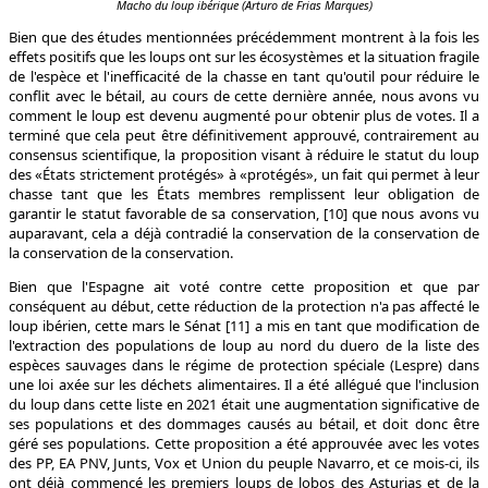
Macho du loup ibérique (Arturo de Frias Marques)
Bien que des études mentionnées précédemment montrent à la fois les
effets positifs que les loups ont sur les écosystèmes et la situation fragile
de l'espèce et l'inefficacité de la chasse en tant qu'outil pour réduire le
conflit avec le bétail, au cours de cette dernière année, nous avons vu
comment le loup est devenu augmenté pour obtenir plus de votes. Il a
terminé que cela peut être définitivement approuvé, contrairement au
consensus scientifique, la proposition visant à réduire le statut du loup
des «États strictement protégés» à «protégés», un fait qui permet à leur
chasse tant que les États membres remplissent leur obligation de
garantir le statut favorable de sa conservation, [10] que nous avons vu
auparavant, cela a déjà contradié la conservation de la conservation de
la conservation de la conservation.
Bien que l'Espagne ait voté contre cette proposition et que par
conséquent au début, cette réduction de la protection n'a pas affecté le
loup ibérien, cette mars le Sénat [11] a mis en tant que modification de
l'extraction des populations de loup au nord du duero de la liste des
espèces sauvages dans le régime de protection spéciale (Lespre) dans
une loi axée sur les déchets alimentaires. Il a été allégué que l'inclusion
du loup dans cette liste en 2021 était une augmentation significative de
ses populations et des dommages causés au bétail, et doit donc être
géré ses populations. Cette proposition a été approuvée avec les votes
des PP, EA PNV, Junts, Vox et Union du peuple Navarro, et ce mois-ci, ils
ont déjà commencé les premiers loups de lobos des Asturias et de la