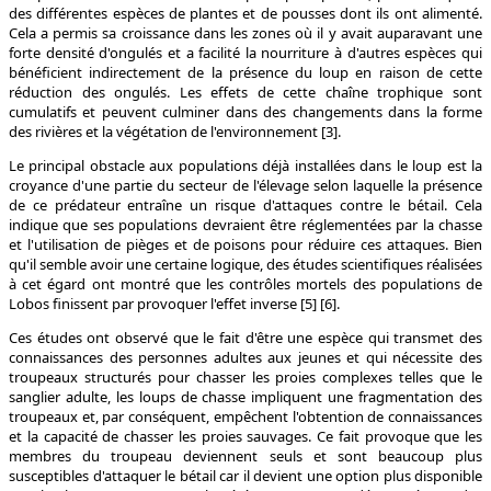
des différentes espèces de plantes et de pousses dont ils ont alimenté.
Cela a permis sa croissance dans les zones où il y avait auparavant une
forte densité d'ongulés et a facilité la nourriture à d'autres espèces qui
bénéficient indirectement de la présence du loup en raison de cette
réduction des ongulés. Les effets de cette chaîne trophique sont
cumulatifs et peuvent culminer dans des changements dans la forme
des rivières et la végétation de l'environnement [3].
Le principal obstacle aux populations déjà installées dans le loup est la
croyance d'une partie du secteur de l'élevage selon laquelle la présence
de ce prédateur entraîne un risque d'attaques contre le bétail. Cela
indique que ses populations devraient être réglementées par la chasse
et l'utilisation de pièges et de poisons pour réduire ces attaques. Bien
qu'il semble avoir une certaine logique, des études scientifiques réalisées
à cet égard ont montré que les contrôles mortels des populations de
Lobos finissent par provoquer l'effet inverse [5] [6].
Ces études ont observé que le fait d'être une espèce qui transmet des
connaissances des personnes adultes aux jeunes et qui nécessite des
troupeaux structurés pour chasser les proies complexes telles que le
sanglier adulte, les loups de chasse impliquent une fragmentation des
troupeaux et, par conséquent, empêchent l'obtention de connaissances
et la capacité de chasser les proies sauvages. Ce fait provoque que les
membres du troupeau deviennent seuls et sont beaucoup plus
susceptibles d'attaquer le bétail car il devient une option plus disponible