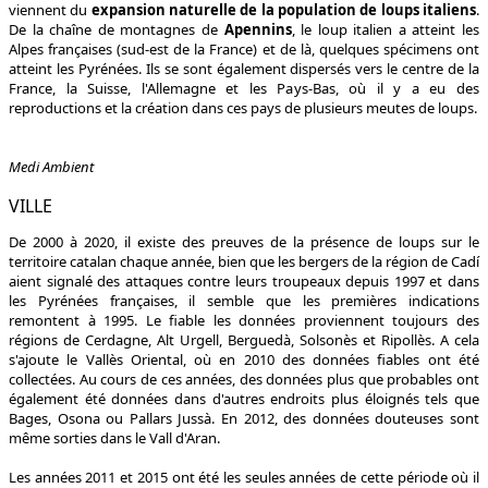
viennent du
expansion naturelle de la population de loups italiens
.
De la chaîne de montagnes de
Apennins
, le loup italien a atteint les
Alpes françaises (sud-est de la France) et de là, quelques spécimens ont
atteint les Pyrénées. Ils se sont également dispersés vers le centre de la
France, la Suisse, l'Allemagne et les Pays-Bas, où il y a eu des
reproductions et la création dans ces pays de plusieurs meutes de loups.
Medi Ambient
VILLE
De 2000 à 2020, il existe des preuves de la présence de loups sur le
territoire catalan chaque année, bien que les bergers de la région de Cadí
aient signalé des attaques contre leurs troupeaux depuis 1997 et dans
les Pyrénées françaises, il semble que les premières indications
remontent à 1995. Le fiable les données proviennent toujours des
régions de Cerdagne, Alt Urgell, Berguedà, Solsonès et Ripollès. A cela
s'ajoute le Vallès Oriental, où en 2010 des données fiables ont été
collectées. Au cours de ces années, des données plus que probables ont
également été données dans d'autres endroits plus éloignés tels que
Bages, Osona ou Pallars Jussà. En 2012, des données douteuses sont
même sorties dans le Vall d'Aran.
Les années 2011 et 2015 ont été les seules années de cette période où il