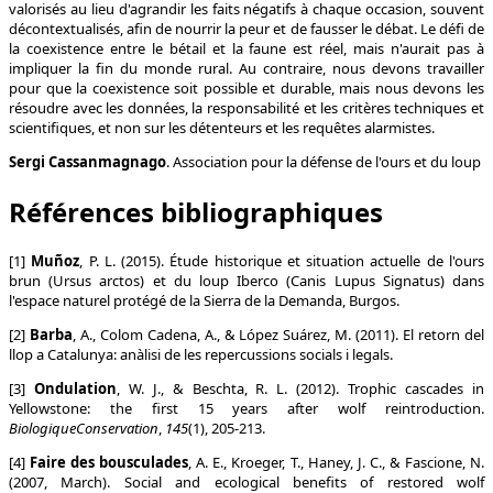
valorisés au lieu d'agrandir les faits négatifs à chaque occasion, souvent
décontextualisés, afin de nourrir la peur et de fausser le débat. Le défi de
la coexistence entre le bétail et la faune est réel, mais n'aurait pas à
impliquer la fin du monde rural. Au contraire, nous devons travailler
pour que la coexistence soit possible et durable, mais nous devons les
résoudre avec les données, la responsabilité et les critères techniques et
scientifiques, et non sur les détenteurs et les requêtes alarmistes.
Sergi Cassanmagnago
. Association pour la défense de l'ours et du loup
Références bibliographiques
[1]
Muñoz
, P. L. (2015). Étude historique et situation actuelle de l'ours
brun (Ursus arctos) et du loup Iberco (Canis Lupus Signatus) dans
l'espace naturel protégé de la Sierra de la Demanda, Burgos.
[2]
Barba
, A., Colom Cadena, A., & López Suárez, M. (2011). El retorn del
llop a Catalunya: anàlisi de les repercussions socials i legals.
[3]
Ondulation
, W. J., & Beschta, R. L. (2012). Trophic cascades in
Yellowstone: the first 15 years after wolf reintroduction.
Biologique
Conservation
,
145
(1), 205-213.
[4]
Faire des bousculades
, A. E., Kroeger, T., Haney, J. C., & Fascione, N.
(2007, March). Social and ecological benefits of restored wolf