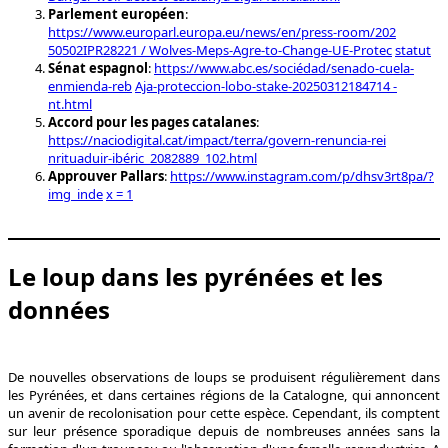
Parlement européen
:
https://www.europarl.europa.eu/news/en/press-room/202
50502IPR28221 / Wolves-Meps-Agre-to-Change-UE-Protec
statut
Sénat espagnol
:
https://www.abc.es/sociédad/senado-cuela-
enmienda-reb
Aja-proteccion-lobo-stake-20250312184714 -
nt.html
Accord pour les pages catalanes
:
https://naciodigital.cat/impact/terra/govern-renuncia-rei
nrituaduir-ibéric_2082889_102.html
Approuver Pallars
:
https://www.instagram.com/p/dhsv3rt8pa/?
img_inde
x = 1
Le loup dans les pyrénées et les
données
De nouvelles observations de loups se produisent régulièrement dans
les Pyrénées, et dans certaines régions de la Catalogne, qui annoncent
un avenir de recolonisation pour cette espèce. Cependant, ils comptent
sur leur présence sporadique depuis de nombreuses années sans la