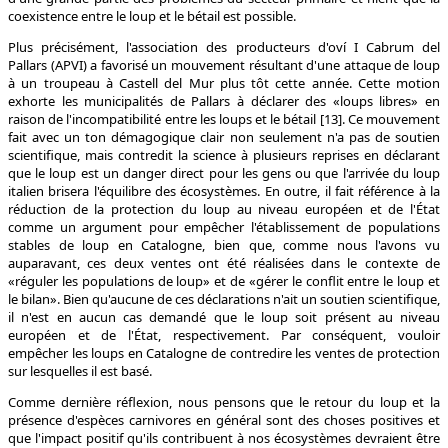
coexistence entre le loup et le bétail est possible.
Plus précisément, l'association des producteurs d'oví I Cabrum del
Pallars (APVI) a favorisé un mouvement résultant d'une attaque de loup
à un troupeau à Castell del Mur plus tôt cette année. Cette motion
exhorte les municipalités de Pallars à déclarer des «loups libres» en
raison de l'incompatibilité entre les loups et le bétail [13]. Ce mouvement
fait avec un ton démagogique clair non seulement n'a pas de soutien
scientifique, mais contredit la science à plusieurs reprises en déclarant
que le loup est un danger direct pour les gens ou que l'arrivée du loup
italien brisera l'équilibre des écosystèmes. En outre, il fait référence à la
réduction de la protection du loup au niveau européen et de l'État
comme un argument pour empêcher l'établissement de populations
stables de loup en Catalogne, bien que, comme nous l'avons vu
auparavant, ces deux ventes ont été réalisées dans le contexte de
«réguler les populations de loup» et de «gérer le conflit entre le loup et
le bilan». Bien qu'aucune de ces déclarations n'ait un soutien scientifique,
il n'est en aucun cas demandé que le loup soit présent au niveau
européen et de l'État, respectivement. Par conséquent, vouloir
empêcher les loups en Catalogne de contredire les ventes de protection
sur lesquelles il est basé.
Comme dernière réflexion, nous pensons que le retour du loup et la
présence d'espèces carnivores en général sont des choses positives et
que l'impact positif qu'ils contribuent à nos écosystèmes devraient être