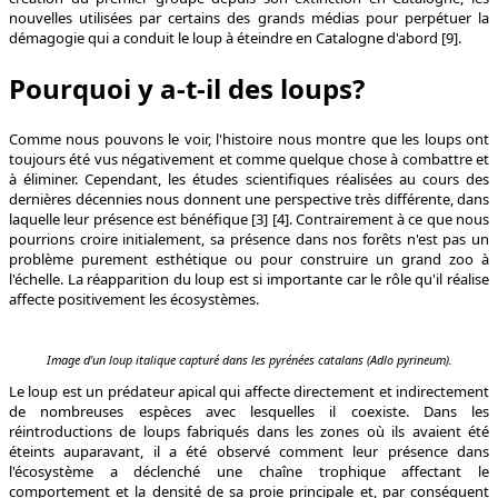
nouvelles utilisées par certains des grands médias pour perpétuer la
démagogie qui a conduit le loup à éteindre en Catalogne d'abord [9].
Pourquoi y a-t-il des loups?
Comme nous pouvons le voir, l'histoire nous montre que les loups ont
toujours été vus négativement et comme quelque chose à combattre et
à éliminer. Cependant, les études scientifiques réalisées au cours des
dernières décennies nous donnent une perspective très différente, dans
laquelle leur présence est bénéfique [3] [4]. Contrairement à ce que nous
pourrions croire initialement, sa présence dans nos forêts n'est pas un
problème purement esthétique ou pour construire un grand zoo à
l'échelle. La réapparition du loup est si importante car le rôle qu'il réalise
affecte positivement les écosystèmes.
Image d'un loup italique capturé dans les pyrénées catalans (Adlo pyrineum).
Le loup est un prédateur apical qui affecte directement et indirectement
de nombreuses espèces avec lesquelles il coexiste. Dans les
réintroductions de loups fabriqués dans les zones où ils avaient été
éteints auparavant, il a été observé comment leur présence dans
l'écosystème a déclenché une chaîne trophique affectant le
comportement et la densité de sa proie principale et, par conséquent