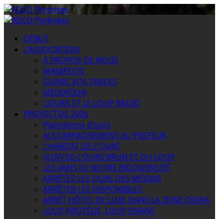
Passer
au
Menu
contenu
principal
DÉBUT
L'ASSOCIATION
À PROPOS DE NOUS
MANIFESTE
SUIVRE VOS TRACES
MÉDIATION
L'OURS ET LE LOUP RADIO
PROYECTOS 2026
Plantations d'ours
ACCOMPAGNEMENT AU PASTEUR
L'HABITAT DE L'OURS
SUIVI DE L'OURS BRUN ET DU LOUP
LES AMIS DE NOTRE BIODIVERSITÉ
ARRÊTEZ LES OURS DES MÉDIAS
ARRÊTER LES DISPONIBLES
ARRÊT HÔTEL DE LUXE DANS LA ZONE OSERA
LOUP PROTÉGÉ, LOUP VIVANT