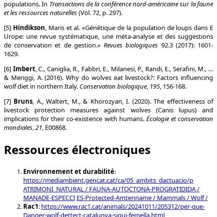
populations. In
Transactions de la conférence nord-américaine sur la faune
et les ressources naturelles
(Vol. 72, p. 297).
[5]
Hindikson
, Maris et al. «Génétique de la population de loups dans E
Urope: une revue systématique, une méta-analyse et des suggestions
de conservation et de gestion.»
Revues biologiques
92.3 (2017): 1601-
1629.
[6]
Imbert
, C., Caniglia, R., Fabbri, E., Milanesi, P., Randi, E., Serafini, M., …
& Meriggi, A. (2016). Why do wolves eat livestock?: Factors influencing
wolf diet in northern Italy.
Conservation biologique
,
195
, 156-168.
[7]
Bruns
, A., Waltert, M., & Khorozyan, I. (2020). The effectiveness of
livestock protection measures against wolves (Canis lupus) and
implications for their co-existence with humans.
Écologie et conservation
mondiales
,
21
, E00868.
Ressources électroniques
Environnement et durabilité
:
https://mediambient.gencat.cat/ca/05_ambits_dactuacio/p
ATRIMONI_NATURAL / FAUNA-AUTOCTONA-PROGRATIDIDA /
MANADE-ESPECCI
ES-Protected-Amtenname / Mammals / Wolf /
Rac1
:
https://www.rac1.cat/animals/20241011/205312/per-que-
Danger-wolf-dettect-catalunya-sigui-femella.html