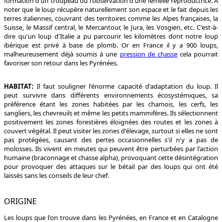
formation d'un troupeau ou l'observation d'une femelle reproductrice. A
noter que le loup récupère naturellement son espace et le fait depuis les
terres italiennes, couvrant des territoires comme les Alpes françaises, la
Suisse, le Massif central, le Mercantour, le Jura, les Vosgien, etc. C'est-à-
dire qu'un loup d'Italie a pu parcourir les kilomètres dont notre loup
ibérique est privé à base de plomb. Or en France il y a 900 loups,
malheureusement déjà soumis à une
pression de chasse
cela pourrait
favoriser son retour dans les Pyrénées.
HABITAT:
Il faut souligner l'énorme capacité d'adaptation du loup. Il
peut survivre dans différents environnements écosystémiques, sa
préférence étant les zones habitées par les chamois, les cerfs, les
sangliers, les chevreuils et même les petits mammifères. Ils sélectionnent
positivement les zones forestières éloignées des routes et les zones à
couvert végétal. Il peut visiter les zones d'élevage, surtout si elles ne sont
pas protégées, causant des pertes occasionnelles s'il n'y a pas de
molosses. Ils vivent en meutes qui peuvent être perturbées par l'action
humaine (braconnage et chasse alpha), provoquant cette désintégration
pour provoquer des attaques sur le bétail par des loups qui ont été
laissés sans les conseils de leur chef.
ORIGINE
Les loups que l'on trouve dans les Pyrénées, en France et en Catalogne