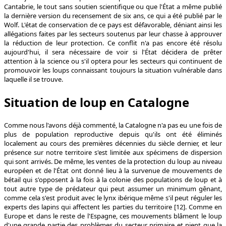
Cantabrie, le tout sans soutien scientifique ou que l'État a même publié
la dernière version du recensement de six ans, ce qui a été publié par le
Wolf. L'état de conservation de ce pays est défavorable, déniant ainsi les
allégations faites par les secteurs soutenus par leur chasse à approuver
la réduction de leur protection. Ce conflit n'a pas encore été résolu
aujourd'hui, il sera nécessaire de voir si l'État décidera de prêter
attention à la science ou s'il optera pour les secteurs qui continuent de
promouvoir les loups connaissant toujours la situation vulnérable dans
laquelle il se trouve.
Situation de loup en Catalogne
Comme nous l'avons déjà commenté, la Catalogne n'a pas eu une fois de
plus de population reproductive depuis qu'ils ont été éliminés
localement au cours des premières décennies du siècle dernier, et leur
présence sur notre territoire s'est limitée aux spécimens de dispersion
qui sont arrivés. De même, les ventes de la protection du loup au niveau
européen et de l'État ont donné lieu à la survenue de mouvements de
bétail qui s'opposent à la fois à la colonie des populations de loup et à
tout autre type de prédateur qui peut assumer un minimum gênant,
comme cela s'est produit avec le lynx ibérique même s'il peut réguler les
experts des lapins qui affectent les parties du territoire [12]. Comme en
Europe et dans le reste de l'Espagne, ces mouvements blâment le loup
d'une grande partie des problèmes du secteur primaire et nient que la