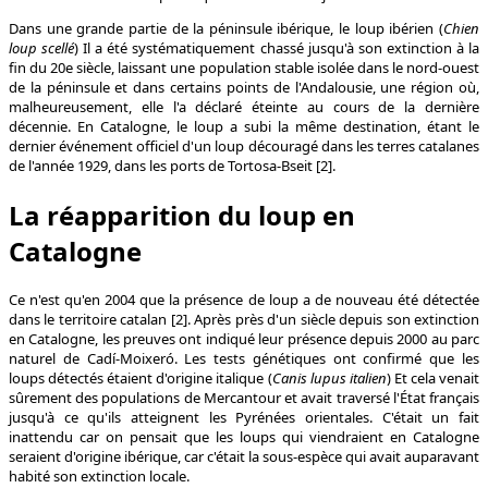
Dans une grande partie de la péninsule ibérique, le loup ibérien (
Chien
loup scellé
) Il a été systématiquement chassé jusqu'à son extinction à la
fin du 20e siècle, laissant une population stable isolée dans le nord-ouest
de la péninsule et dans certains points de l'Andalousie, une région où,
malheureusement, elle l'a déclaré éteinte au cours de la dernière
décennie. En Catalogne, le loup a subi la même destination, étant le
dernier événement officiel d'un loup découragé dans les terres catalanes
de l'année 1929, dans les ports de Tortosa-Bseit [2].
La réapparition du loup en
Catalogne
Ce n'est qu'en 2004 que la présence de loup a de nouveau été détectée
dans le territoire catalan [2]. Après près d'un siècle depuis son extinction
en Catalogne, les preuves ont indiqué leur présence depuis 2000 au parc
naturel de Cadí-Moixeró. Les tests génétiques ont confirmé que les
loups détectés étaient d'origine italique (
Canis lupus
italien
) Et cela venait
sûrement des populations de Mercantour et avait traversé l'État français
jusqu'à ce qu'ils atteignent les Pyrénées orientales. C'était un fait
inattendu car on pensait que les loups qui viendraient en Catalogne
seraient d'origine ibérique, car c'était la sous-espèce qui avait auparavant
habité son extinction locale.