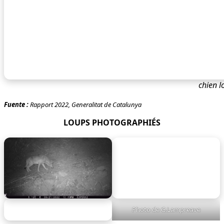
chien l
Fuente :
Rapport 2022, Generalitat de Catalunya
LOUPS PHOTOGRAPHIÉS
Photo de G.Lampreave