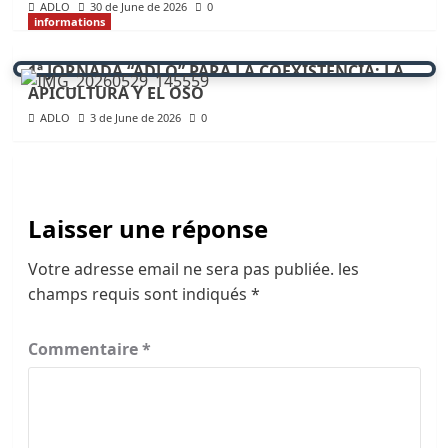
ADLO
30 de June de 2026
0
informations
1ª JORNADA “ADLO” PARA LA COEXISTENCIA: LA
APICULTURA Y EL OSO
ADLO
3 de June de 2026
0
Laisser une réponse
Votre adresse email ne sera pas publiée.
les
champs requis sont indiqués
*
Commentaire
*