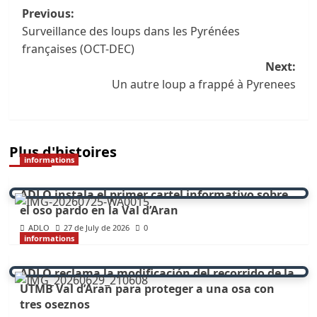
Navigation
Previous:
Surveillance des loups dans les Pyrénées
des
françaises (OCT-DEC)
articles
Next:
Un autre loup a frappé à Pyrenees
Plus d'histoires
informations
ADLO instala el primer cartel informativo sobre
el oso pardo en la Val d’Aran
ADLO
27 de July de 2026
0
informations
ADLO reclama la modificación del recorrido de la
UTMB Val d’Aran para proteger a una osa con
tres oseznos