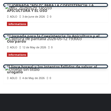
1ª JORNADA “ADLO” PARA LA COEXISTENCIA: LA
APICULTURA Y EL OSO
ADLO
3 de June de 2026
0
informations
1ª Jornada para la Coexistencia: la Apicultura y el
Oso pardo
ADLO
12 de May de 2026
0
informations
El lince boreal y los intentos fallidos de salvar al
urogallo
ADLO
4 de May de 2026
0