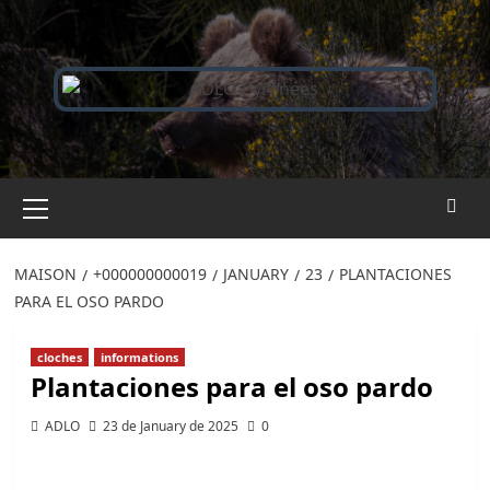
Passer
au
contenu
Menu
principal
MAISON
+000000000019
JANUARY
23
PLANTACIONES
PARA EL OSO PARDO
cloches
informations
Plantaciones para el oso pardo
ADLO
23 de January de 2025
0