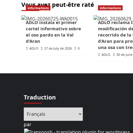
Vous avez peut-être raté
informations
informations
ADLO instala el primer
ADLO reclama l
cartel informativo sobre
modificación d
el oso pardo en la Val
recorrido de la
d’Aran
d’Aran para pro
una osa con tre
ADLO
27 de July de 2026
0
ADLO
30 de June
Traduction
par