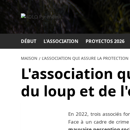
Passer
au
contenu
DÉBUT
L'ASSOCIATION
PROYECTOS 2026
MAISON
L'ASSOCIATION QUI ASSURE LA PROTECTION 
L'association q
du loup et de l
En 2022, trois associés f
Face à un cadre de crime
mauvaise perception soc