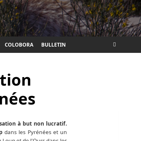
COLOBORA
BULLETIN
ction
énées
sation à but non lucratif.
p
dans les Pyrénées et un
u Loup et de l'Ours dans les