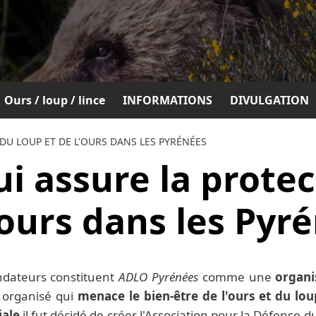
Ours / loup / lince
INFORMATIONS
DIVULGATION
DU LOUP ET DE L'OURS DANS LES PYRÉNÉES
ui assure la prote
'ours dans les Pyr
ondateurs constituent
ADLO Pyrénées
comme une
organi
 organisé qui
menace le bien-être de l'ours et du lou
iale
il fut décidé de créer l'Association pour la Défense d