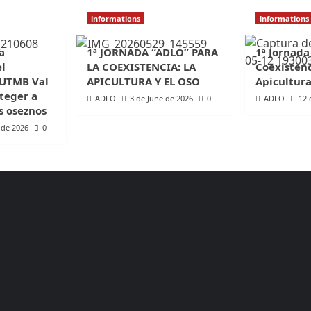
informations
informations
a
1ª JORNADA “ADLO” PARA
1ª Jornada
el
LA COEXISTENCIA: LA
Coexistenc
 UTMB Val
APICULTURA Y EL OSO
Apicultura
teger a
ADLO
3 de June de 2026
0
ADLO
12 
s oseznos
 de 2026
0