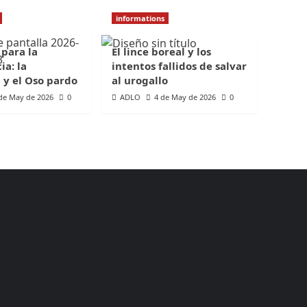
informations
 para la
El lince boreal y los
ia: la
intentos fallidos de salvar
 y el Oso pardo
al urogallo
de May de 2026
0
ADLO
4 de May de 2026
0