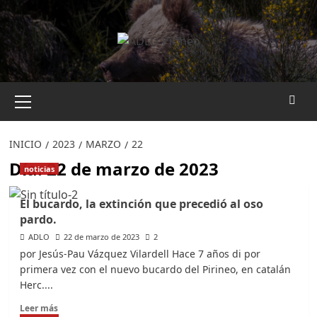
Saltar
al
contenido
Menú
primario
INICIO
2023
MARZO
22
Día:
22 de marzo de 2023
noticias
El bucardo, la extinción que precedió al oso
pardo.
ADLO
22 de marzo de 2023
2
por Jesús-Pau Vázquez Vilardell Hace 7 años di por
primera vez con el nuevo bucardo del Pirineo, en catalán
Herc....
Leer
Leer más