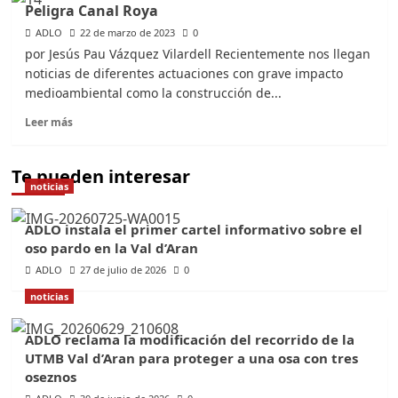
Peligra Canal Roya
Bosc
ADLO
de
22 de marzo de 2023
0
la
por Jesús Pau Vázquez Vilardell Recientemente nos llegan
Mata,
noticias de diferentes actuaciones con grave impacto
refugio
medioambiental como la construcción de...
de
especies
Leer
Leer más
sensibles,
más
en
sobre
peligro
Peligra
Te pueden interesar
noticias
Canal
Roya
ADLO instala el primer cartel informativo sobre el
oso pardo en la Val d’Aran
ADLO
27 de julio de 2026
0
noticias
ADLO reclama la modificación del recorrido de la
UTMB Val d’Aran para proteger a una osa con tres
oseznos