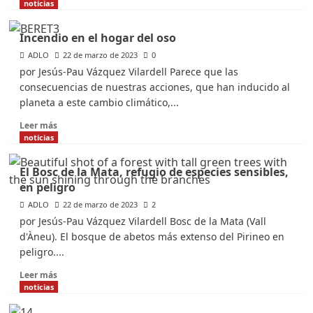
más
noticias
sobre
El
Incendio en el hogar del oso
bucardo,
ADLO
la
22 de marzo de 2023
0
extinción
por Jesús-Pau Vázquez Vilardell Parece que las
que
consecuencias de nuestras acciones, que han inducido al
precedió
planeta a este cambio climático,...
al
oso
Leer
Leer más
pardo.
más
noticias
sobre
Incendio
El Bosc de la Mata, refugio de especies sensibles,
en
en peligro
el
hogar
ADLO
22 de marzo de 2023
2
del
por Jesús-Pau Vázquez Vilardell Bosc de la Mata (Vall
oso
d'Àneu). El bosque de abetos más extenso del Pirineo en
peligro....
Leer
Leer más
más
noticias
sobre
El