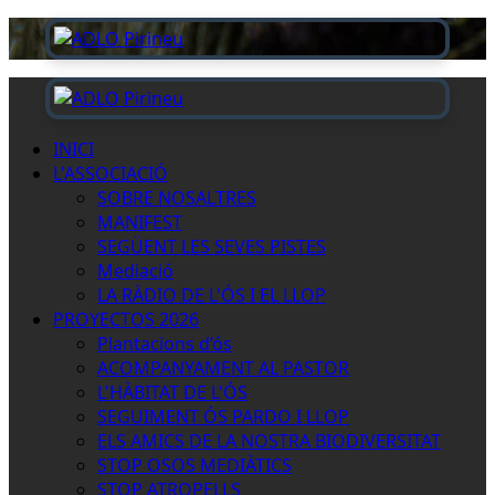
Saltar
al
contingut
Menú
principal
INICI
L'ASSOCIACIÓ
SOBRE NOSALTRES
MANIFEST
SEGÜENT LES SEVES PISTES
Mediació
LA RÀDIO DE L'ÓS I EL LLOP
PROYECTOS 2026
Plantacions d’ós
ACOMPANYAMENT AL PASTOR
L'HÀBITAT DE L'ÓS
SEGUIMENT ÓS PARDO I LLOP
ELS AMICS DE LA NOSTRA BIODIVERSITAT
STOP OSOS MEDIÀTICS
STOP ATROPELLS