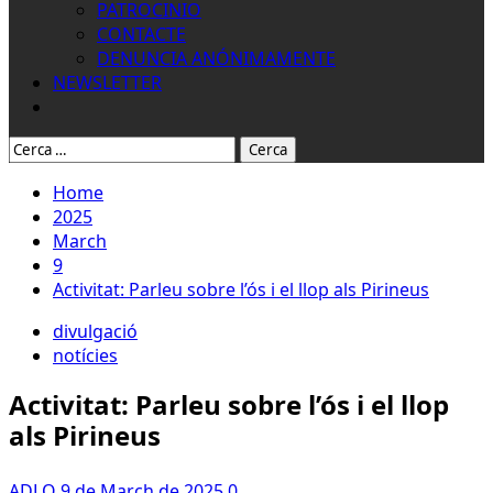
PATROCINIO
CONTACTE
DENUNCIA ANÓNIMAMENTE
NEWSLETTER
Buscar:
Home
2025
March
9
Activitat: Parleu sobre l’ós i el llop als Pirineus
divulgació
notícies
Activitat: Parleu sobre l’ós i el llop
als Pirineus
ADLO
9 de March de 2025
0