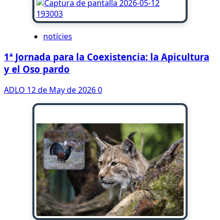
notícies
1ª Jornada para la Coexistencia: la Apicultura
y el Oso pardo
ADLO
12 de May de 2026
0