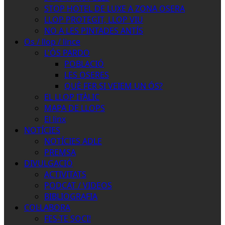
STOP HOTEL DE LUXE A ZONA OSERA
LLOP PROTEGIT, LLOP VIU
NO A LES PINTADES ANTÍS
Os / llop / lince
L'ÓS PARDO
POBLACIÓ
LES OSERES
QUÈ FER SI VEIEM UN ÓS?
EL LLOP ITÀLIC
MAPA DE LLOPS
El linx
NOTÍCIES
NOTÍCIES ADLE
PREMSA
DIVULGACIÓ
ACTIVITATS
PODCAT / VIDEOS
BIBLIOGRAFIA
COL·LABORA
FES-TE SOCI!