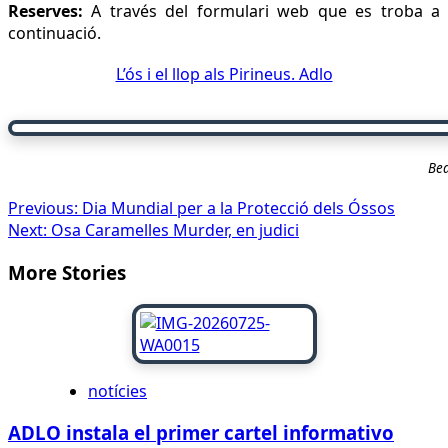
Reserves:
A través del formulari web que es troba a
continuació.
L’ós i el llop als Pirineus. Adlo
Bea
Navegació
Previous:
Dia Mundial per a la Protecció dels Óssos
Next:
Osa Caramelles Murder, en judici
de
More Stories
publicacions
notícies
ADLO instala el primer cartel informativo