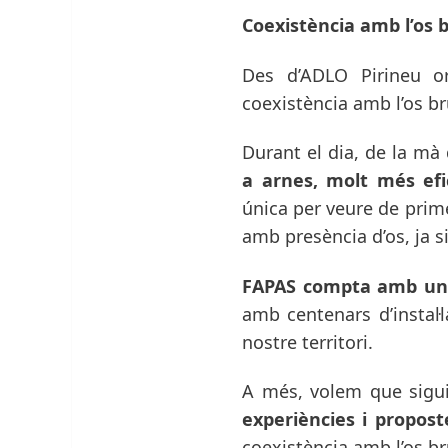
Coexistència amb l’os b
Des d’ADLO Pirineu o
coexistència amb l’os br
Durant el dia, de la mà 
a arnes, molt més efi
única per veure de prime
amb presència d’os, ja 
FAPAS compta amb una 
amb centenars d’instal·
nostre territori.
A més, volem que sigui
experiències i propost
coexistència amb l’os br