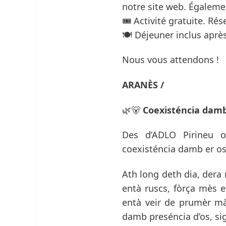
notre site web. Égalem
🎟️ Activité gratuite. Ré
🍽️ Déjeuner inclus aprè
Nous vous attendons !
ARANÈS /
🌿🐻
Coexisténcia damb 
Des d’ADLO Pirineu o
coexisténcia damb er os
Ath long deth dia, dera
entà ruscs, fòrça mès e
entà veir de prumèr mà
damb preséncia d’os, si