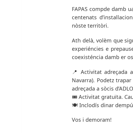
FAPAS compde damb ua g
centenats d’installaci
nòste territòri.
Ath delà, volèm que sig
experiéncies e prepause
coexisténcia damb er os
📍 Activitat adreçada 
Navarra). Podetz trapa
adreçada a sòcis d’ADLO
🎟️ Activitat gratuïta. Ca
🍽️ Inclodís dinar dempú
Vos i demoram!