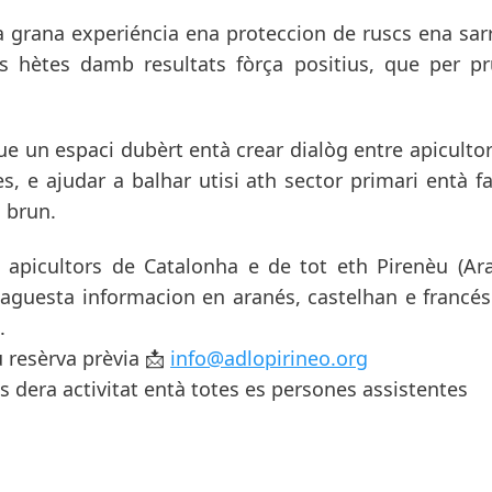
rana experiéncia ena proteccion de ruscs ena sar
ons hètes damb resultats fòrça positius, que per 
ue un espaci dubèrt entà crear dialòg entre apicultor
s, e ajudar a balhar utisi ath sector primari entà fa
 brun.
a apicultors de Catalonha e de tot eth Pirenèu (Ar
r aguesta informacion en aranés, castelhan e francé
.
u resèrva prèvia 📩
info@adlopirineo.org
s dera activitat entà totes es persones assistentes