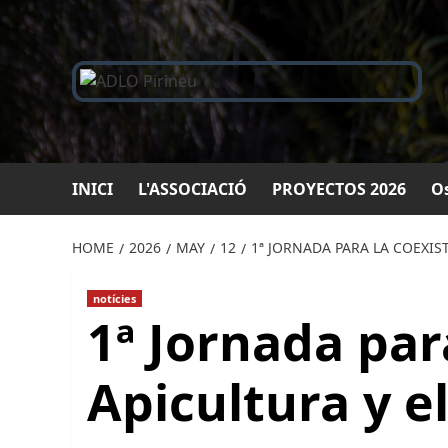
Saltar
al
contingut
INICI
L'ASSOCIACIÓ
PROYECTOS 2026
Os
HOME
2026
MAY
12
1ª JORNADA PARA LA COEXIS
notícies
1ª Jornada par
Apicultura y e