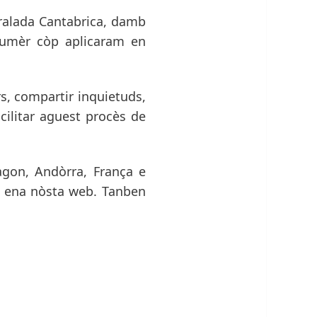
ralada Cantabrica, damb
prumèr còp aplicaram en
s, compartir inquietuds,
cilitar aguest procès de
agon, Andòrra, França e
s ena nòsta web. Tanben