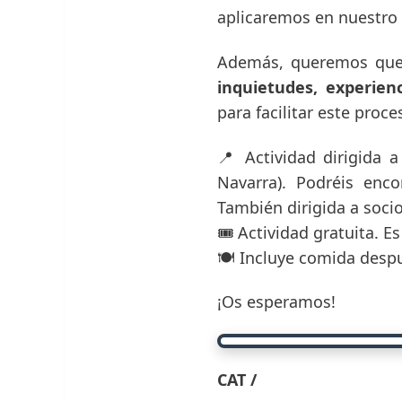
aplicaremos en nuestro t
Además, queremos que 
inquietudes, experien
para facilitar este proc
📍 Actividad dirigida 
Navarra). Podréis enco
También dirigida a soci
🎟️ Actividad gratuita. E
🍽️ Incluye comida despu
¡Os esperamos!
CAT /