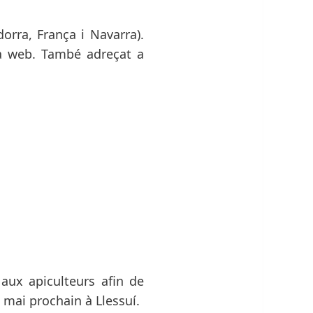
orra, França i Navarra).
ra web. També adreçat a
aux apiculteurs afin de
9 mai prochain à Llessuí.