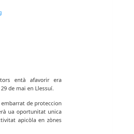
g
ors entà afavorir era
29 de mai en Llessuí.
n embarrat de proteccion
erà ua oportunitat unica
ivitat apicòla en zònes