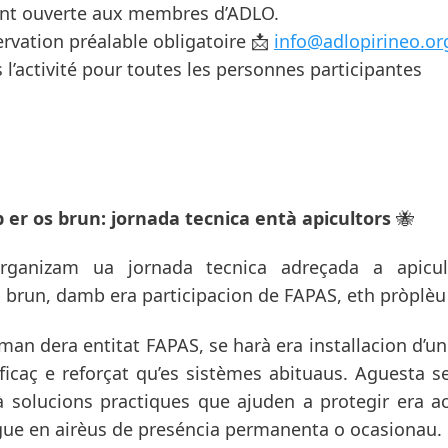
ent ouverte aux membres d’ADLO.
servation préalable obligatoire 📩
info@adlopirineo.or
s l’activité pour toutes les personnes participantes
er os brun: jornada tecnica entà apicultors
🐝
rganizam ua jornada tecnica adreçada a apicult
 brun, damb era participacion de FAPAS, eth pròplèu 
 man dera entitat FAPAS, se harà era installacion d’u
ficaç e reforçat qu’es sistèmes abituaus. Aguesta s
 solucions practiques que ajuden a protegir era act
gue en airèus de preséncia permanenta o ocasionau.