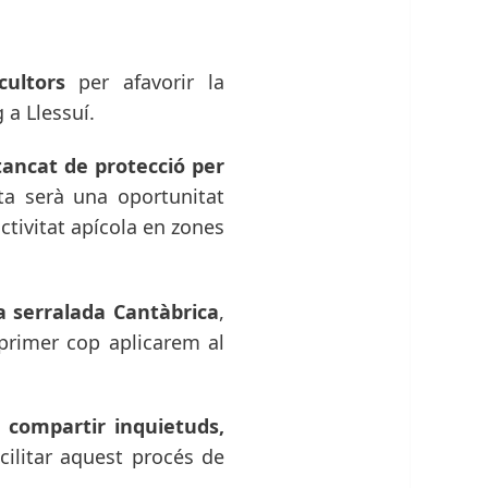
cultors
per afavorir la
 a Llessuí.
n tancat de protecció per
ta serà una oportunitat
ctivitat apícola en zones
a serralada Cantàbrica
,
 primer cop aplicarem al
, compartir inquietuds,
acilitar aquest procés de