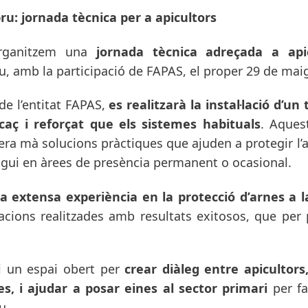
ru: jornada tècnica per a apicultors
rganitzem una
jornada tècnica adreçada a api
u, amb la participació de FAPAS, el proper 29 de maig
de l’entitat FAPAS,
es realitzarà la instal·lació d’u
caç i reforçat que els sistemes habituals
. Aques
ra mà solucions pràctiques que ajuden a protegir l’a
sigui en àrees de presència permanent o ocasional.
extensa experiència en la protecció d’arnes a l
lacions realitzades amb resultats exitosos, que per
 un espai obert per
crear diàleg entre apicultors
es, i ajudar a posar eines al sector primari
per f
u.