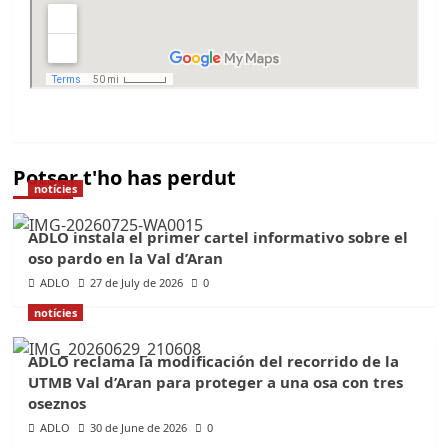
Potser t'ho has perdut
notícies
ADLO instala el primer cartel informativo sobre el
oso pardo en la Val d’Aran
ADLO
27 de July de 2026
0
notícies
ADLO reclama la modificación del recorrido de la
UTMB Val d’Aran para proteger a una osa con tres
oseznos
ADLO
30 de June de 2026
0