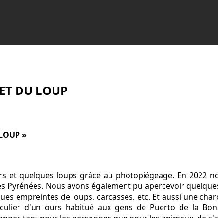
 ET DU LOUP
 LOUP »
rs et quelques loups grâce au photopiégeage. En 2022 no
les Pyrénées. Nous avons également pu apercevoir quelques 
ques empreintes de loups, carcasses, etc. Et aussi une char
ticulier d'un ours habitué aux gens de Puerto de la Bo
 danger, tant pour les personnes que pour les animaux, de s