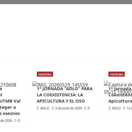
notícies
notícies
a
1ª JORNADA “ADLO” PARA
1ª Jornada
el
LA COEXISTENCIA: LA
Coexistenc
 UTMB Val
APICULTURA Y EL OSO
Apicultura
teger a
ADLO
3 de June de 2026
0
ADLO
12 
s oseznos
 de 2026
0