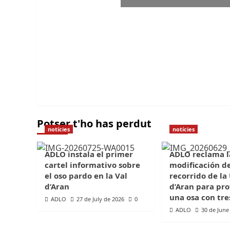
Potser t'ho has perdut
notícies
notícies
ADLO instala el primer
ADLO reclama l
cartel informativo sobre
modificación d
el oso pardo en la Val
recorrido de la
d’Aran
d’Aran para pro
una osa con tre
ADLO
27 de July de 2026
0
ADLO
30 de June