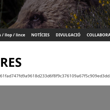
 / llop / lince
NOTÍCIES
DIVULGACIÓ
COL·LABOR
RES