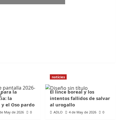
notícies
 para la
El lince boreal y los
ia: la
intentos fallidos de salvar
 y el Oso pardo
al urogallo
de May de 2026
0
ADLO
4 de May de 2026
0