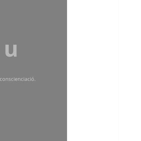
eu
 conscienciació.