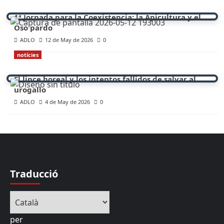
1ª Jornada para la Coexistencia: la Apicultura y el
Oso pardo
ADLO
12 de May de 2026
0
notícies
El lince boreal y los intentos fallidos de salvar al
urogallo
ADLO
4 de May de 2026
0
Traducció
per