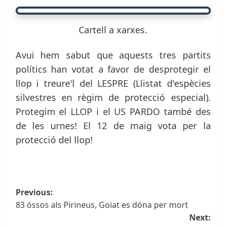
Cartell a xarxes.
Avui hem sabut que aquests tres partits
polítics han votat a favor de desprotegir el
llop i treure'l del LESPRE (Llistat d'espècies
silvestres en règim de protecció especial).
Protegim el LLOP i el US PARDO també des
de les urnes! El 12 de maig vota per la
protecció del llop!
Navegació
Previous:
83 óssos als Pirineus, Goiat es dóna per mort
de
Next: