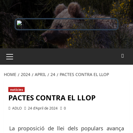
Saltar
al
contingut
Menú
principal
HOME
2024
APRIL
24
PACTES CONTRA EL LLOP
notícies
PACTES CONTRA EL LLOP
ADLO
24 d'April de 2024
0
La proposició de llei dels populars avança