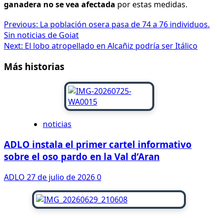
ganadera no se vea afectada
por estas medidas.
Navegación
Previous:
La población osera pasa de 74 a 76 individuos.
Sin noticias de Goiat
de
Next:
El lobo atropellado en Alcañiz podría ser Itálico
entradas
Más historias
noticias
ADLO instala el primer cartel informativo
sobre el oso pardo en la Val d’Aran
ADLO
27 de julio de 2026
0