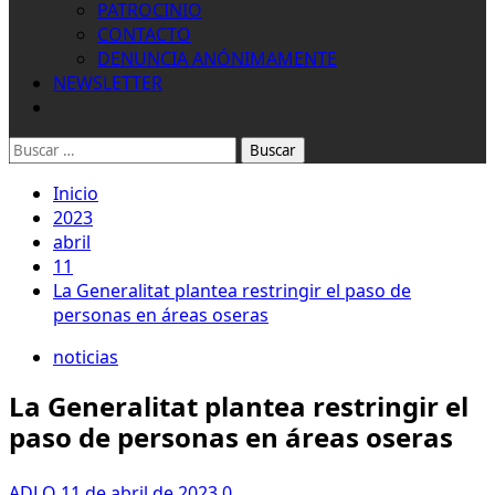
PATROCINIO
CONTACTO
DENUNCIA ANÓNIMAMENTE
NEWSLETTER
Buscar:
Inicio
2023
abril
11
La Generalitat plantea restringir el paso de
personas en áreas oseras
noticias
La Generalitat plantea restringir el
paso de personas en áreas oseras
ADLO
11 de abril de 2023
0