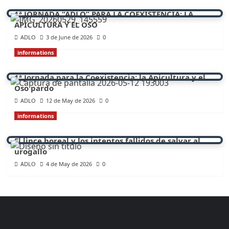
1ª JORNADA “ADLO” PARA LA COEXISTENCIA: LA
APICULTURA Y EL OSO
ADLO
3 de June de 2026
0
informations
1ª Jornada para la Coexistencia: la Apicultura y el
Oso pardo
ADLO
12 de May de 2026
0
informations
El lince boreal y los intentos fallidos de salvar al
urogallo
ADLO
4 de May de 2026
0