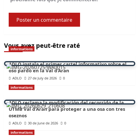
Vous avez peut-être raté
informations
ADLO instala el primer cartel informativo sobre el
oso pardo en la Val d’Aran
ADLO
27 de July de 2026
0
informations
ADLO reclama la modificación del recorrido de la
UTMB Val d’Aran para proteger a una osa con tres
oseznos
ADLO
30 de June de 2026
0
informations