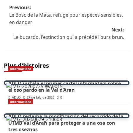
Navigation
Previous:
Le Bosc de la Mata, refuge pour espèces sensibles,
des
en danger
articles
Next:
Le bucardo, l'extinction qui a précédé l'ours brun.
Plus d'histoires
informations
ADLO instala el primer cartel informativo sobre
el oso pardo en la Val d’Aran
ADLO
27 de July de 2026
0
informations
ADLO reclama la modificación del recorrido de la
UTMB Val d’Aran para proteger a una osa con
tres oseznos