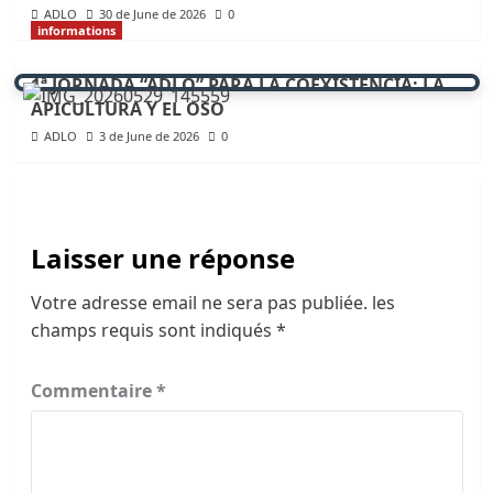
ADLO
30 de June de 2026
0
informations
1ª JORNADA “ADLO” PARA LA COEXISTENCIA: LA
APICULTURA Y EL OSO
ADLO
3 de June de 2026
0
Laisser une réponse
Votre adresse email ne sera pas publiée.
les
champs requis sont indiqués
*
Commentaire
*